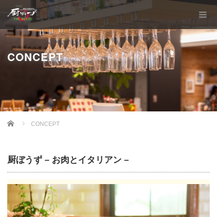
CONCEPT
Home
CONCEPT
厨ぼうず – お肉とイタリアン –